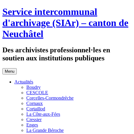
Aller
Service intercommunal
au
contenu
d'archivage (SIAr) – canton de
Neuchâtel
Des archivistes professionnel·les en
soutien aux institutions publiques
Menu
Actualités
Boudry
CESCOLE
Corcelles-Cormondrèche
Cornaux
Cortaillod
La Côte-aux-Fées
Cressier
Enges
La Grande Béroche