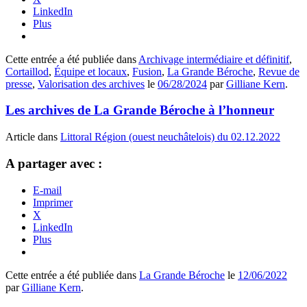
LinkedIn
Plus
Cette entrée a été publiée dans
Archivage intermédiaire et définitif
,
Cortaillod
,
Équipe et locaux
,
Fusion
,
La Grande Béroche
,
Revue de
presse
,
Valorisation des archives
le
06/28/2024
par
Gilliane Kern
.
Les archives de La Grande Béroche à l’honneur
Article dans
Littoral Région (ouest neuchâtelois) du 02.12.2022
A partager avec :
E-mail
Imprimer
X
LinkedIn
Plus
Cette entrée a été publiée dans
La Grande Béroche
le
12/06/2022
par
Gilliane Kern
.