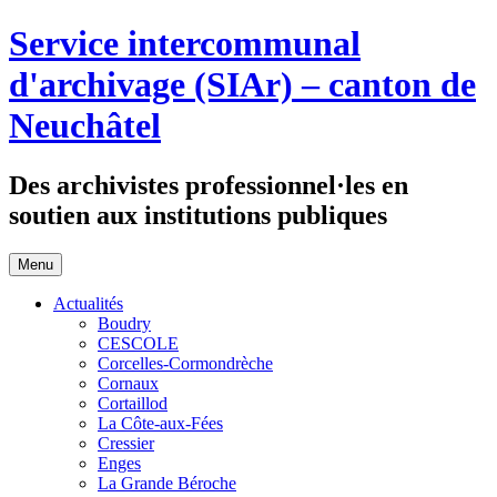
Aller
Service intercommunal
au
contenu
d'archivage (SIAr) – canton de
Neuchâtel
Des archivistes professionnel·les en
soutien aux institutions publiques
Menu
Actualités
Boudry
CESCOLE
Corcelles-Cormondrèche
Cornaux
Cortaillod
La Côte-aux-Fées
Cressier
Enges
La Grande Béroche