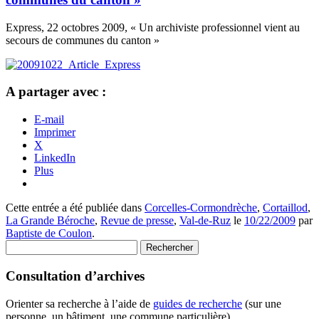
Express, 22 octobres 2009, « Un archiviste professionnel vient au
secours de communes du canton »
A partager avec :
E-mail
Imprimer
X
LinkedIn
Plus
Cette entrée a été publiée dans
Corcelles-Cormondrèche
,
Cortaillod
,
La Grande Béroche
,
Revue de presse
,
Val-de-Ruz
le
10/22/2009
par
Baptiste de Coulon
.
Rechercher :
Consultation d’archives
Orienter sa recherche à l’aide de
guides de recherche
(sur une
personne, un bâtiment, une commune particulière)