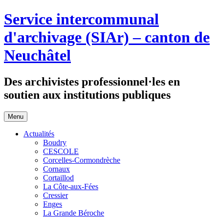
Aller
Service intercommunal
au
contenu
d'archivage (SIAr) – canton de
Neuchâtel
Des archivistes professionnel·les en
soutien aux institutions publiques
Menu
Actualités
Boudry
CESCOLE
Corcelles-Cormondrèche
Cornaux
Cortaillod
La Côte-aux-Fées
Cressier
Enges
La Grande Béroche