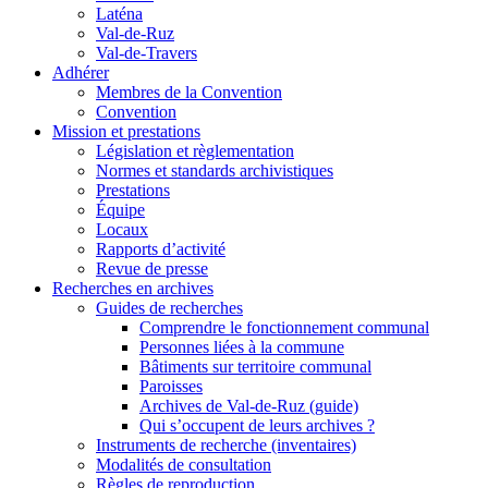
Laténa
Val-de-Ruz
Val-de-Travers
Adhérer
Membres de la Convention
Convention
Mission et prestations
Législation et règlementation
Normes et standards archivistiques
Prestations
Équipe
Locaux
Rapports d’activité
Revue de presse
Recherches en archives
Guides de recherches
Comprendre le fonctionnement communal
Personnes liées à la commune
Bâtiments sur territoire communal
Paroisses
Archives de Val-de-Ruz (guide)
Qui s’occupent de leurs archives ?
Instruments de recherche (inventaires)
Modalités de consultation
Règles de reproduction