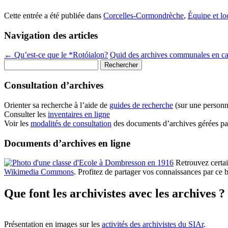
Cette entrée a été publiée dans
Corcelles-Cormondrèche
,
Équipe et l
Navigation des articles
←
Qu’est-ce que le *Rotóialon?
Quid des archives communales en ca
Rechercher :
Consultation d’archives
Orienter sa recherche à l’aide de
guides de recherche
(sur une personn
Consulter les
inventaires en ligne
Voir les
modalités de consultation
des documents d’archives gérées pa
Documents d’archives en ligne
Retrouvez certa
Wikimedia Commons
. Profitez de partager vos connaissances par ce b
Que font les archivistes avec les archives ?
Présentation en images sur les
activités des archivistes du SIAr
.