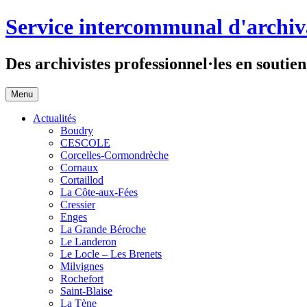
Aller
Service intercommunal d'archiv
au
contenu
Des archivistes professionnel·les en soutien
Menu
Actualités
Boudry
CESCOLE
Corcelles-Cormondrèche
Cornaux
Cortaillod
La Côte-aux-Fées
Cressier
Enges
La Grande Béroche
Le Landeron
Le Locle – Les Brenets
Milvignes
Rochefort
Saint-Blaise
La Tène