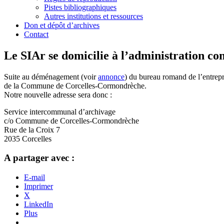
Pistes bibliographiques
Autres institutions et ressources
Don et dépôt d’archives
Contact
Le SIAr se domicilie à l’administration 
Suite au déménagement (voir
annonce
) du bureau romand de l’entrepr
de la Commune de Corcelles-Cormondrèche.
Notre nouvelle adresse sera donc :
Service intercommunal d’archivage
c/o Commune de Corcelles-Cormondrèche
Rue de la Croix 7
2035 Corcelles
A partager avec :
E-mail
Imprimer
X
LinkedIn
Plus