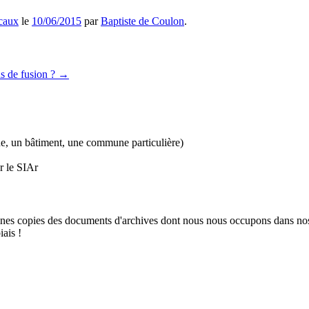
ocaux
le
10/06/2015
par
Baptiste de Coulon
.
s de fusion ?
→
e, un bâtiment, une commune particulière)
r le SIAr
ines copies des documents d'archives dont nous nous occupons dans n
iais !