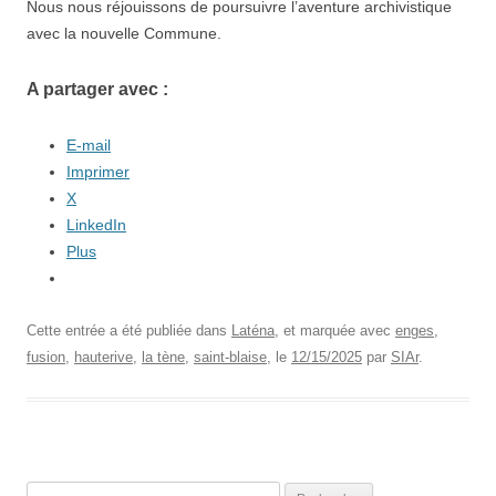
Nous nous réjouissons de poursuivre l’aventure archivistique
avec la nouvelle Commune.
A partager avec :
E-mail
Imprimer
X
LinkedIn
Plus
Cette entrée a été publiée dans
Laténa
, et marquée avec
enges
,
fusion
,
hauterive
,
la tène
,
saint-blaise
, le
12/15/2025
par
SIAr
.
Rechercher :